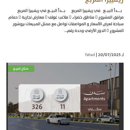
بــــدأ البيــع في ريفييرا المربع بـــدأ البيــع في ريفييرا المربع
مرافق المشروع  مناطق خضراء  ملاعب غولف  معارض تجارية  حمام
سباحة لعرض الأسعار و المواصفات تواصل مع ممثل المبيعات بروشور
المشروع  الدور الأرضي وحدة رقم...
لـ
| 20/07/2025
fahad