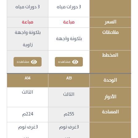
3 دورات مياه
3 دورات مياه
السعر
مباعة
مباعة
ملاحظات
بلكونة واجهة
بلكونة واجهة
زاوية
المخطط
مشاهده
مشاهده
A14
A13
الوحدة
الثالث
الثالث
الأدوار
المساحة
255م
224م
3غرف نوم
3غرف نوم