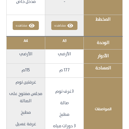
-
مدخل خاص
المخطط
مشاهده
مشاهده
A4
A3
الوحدة
الأرضي
الأرضي
الأدوار
المساحة
177 م
115م
غرفتين نوم
3غرف نوم
مجلس مفتوح على
الصالة
صالة
المواصفات
مطبخ
مطبخ
غرفة غسيل
3 دورات مياه