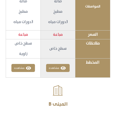
صالة
صالة
المواصفات
مطبخ
مطبخ
3دورات مياه
3دورات مياه
السعر
مباعة
مباعة
ملاحظات
سطح خاص
سطح خاص
زاوية
المخطط
مشاهده
مشاهده

المبنى B