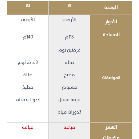
B2
B1
الوحدة
الأرضي
الأرضي
الأدوار
المساحة
115م
140م
غرفتين نوم
صالة
3غرف نوم
مطبخ
صالة
المواصفات
مستودع
مطبخ
غرفة غسيل
3دورات مياه
3دورات مياه
السعر
مباعة
مباعة
ملاحظات
-
-