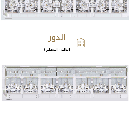
الدور

الثالث ( السطح )