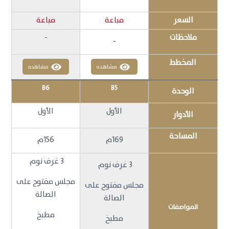
السعر
مباعة
مباعة
ملاحظات
-
-
المخطط
مشاهده
مشاهده
B6
B5
الوحدة
الأول
الأول
الأدوار
المساحة
169م
156م
3 غرف نوم
3 غرف نوم
مجلس مفتوح على
مجلس مفتوح على
الصالة
الصالة
المواصفات
مطبخ
مطبخ