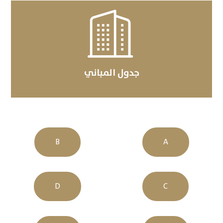

جدول المباني
B
A
D
C