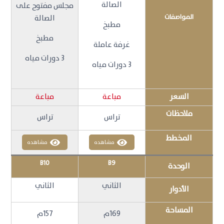
الصالة
مجلس مفتوح على
المواصفات
الصالة
مطبخ
مطبخ
غرفة عاملة
3 دورات مياه
3 دورات مياه
السعر
مباعة
مباعة
ملاحظات
تراس
تراس
المخطط
مشاهده
مشاهده
B10
B9
الوحدة
الثاني
الثاني
الأدوار
المساحة
169م
157م