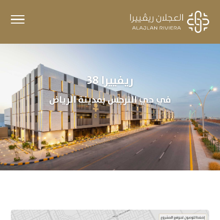
ريفييرا 38
في حي النرجس بمدينة الرياض