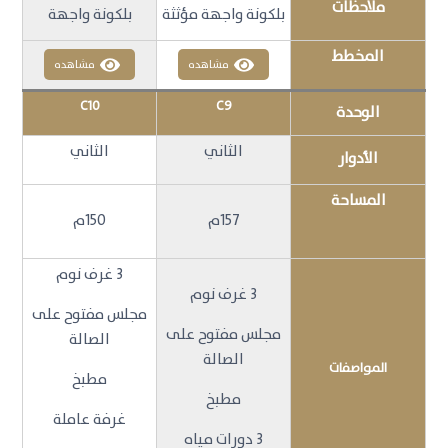
ملاحظات
بلكونة واجهة مؤثثة
بلكونة واجهة
المخطط
مشاهده
مشاهده
C10
C9
الوحدة
الثاني
الثاني
الأدوار
المساحة
157م
150م
3 غرف نوم
3 غرف نوم
مجلس مفتوح على
مجلس مفتوح على
الصالة
الصالة
المواصفات
مطبخ
مطبخ
غرفة عاملة
3 دورات مياه