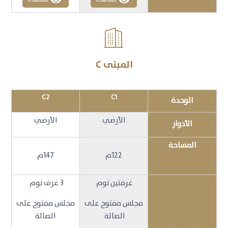

المبنى C
C2
C1
الوحدة
الأرضي
الأرضي
الأدوار
المساحة
122م
147م
غرفتين نوم
3 غرف نوم
مجلس مفتوح على
مجلس مفتوح على
الصالة
الصالة