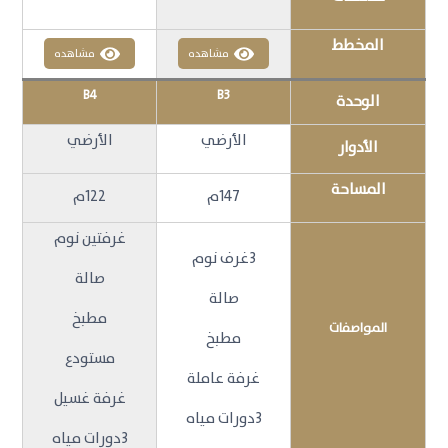
المخطط
مشاهده
مشاهده
B4
B3
الوحدة
الأرضي
الأرضي
الأدوار
المساحة
147م
122م
غرفتين نوم
3غرف نوم
صالة
صالة
مطبخ
المواصفات
مطبخ
مستودع
غرفة عاملة
غرفة غسيل
3دورات مياه
3دورات مياه