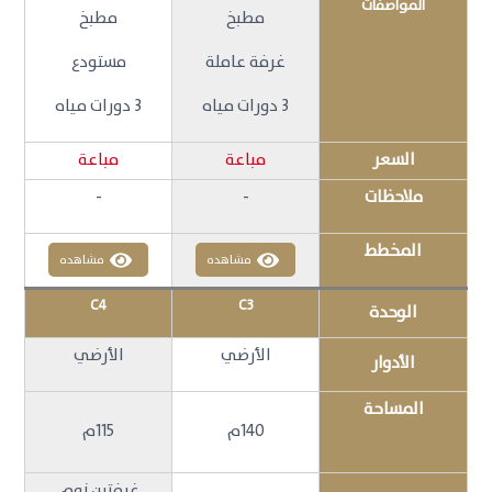
المواصفات
مطبخ
مطبخ
غرفة عاملة
مستودع
3 دورات مياه
3 دورات مياه
السعر
مباعة
مباعة
ملاحظات
-
-
المخطط
مشاهده
مشاهده
C4
C3
الوحدة
الأرضي
الأرضي
الأدوار
المساحة
140م
115م
غرفتين نوم