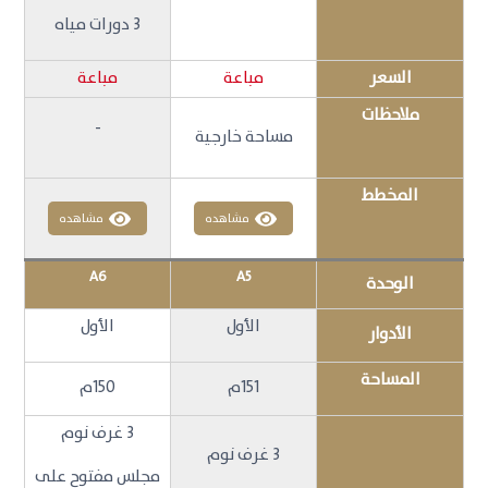
3 دورات مياه
السعر
مباعة
مباعة
ملاحظات
-
مساحة خارجية
المخطط
مشاهده
مشاهده
A6
A5
الوحدة
الأول
الأول
الأدوار
المساحة
151م
150م
3 غرف نوم
3 غرف نوم
مجلس مفتوح على