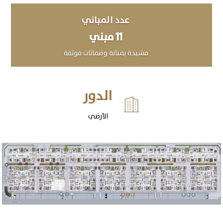
عدد المباني
11 مبني
مشيدة بمتانة وضمانات موثقة
الدور

الأرضي