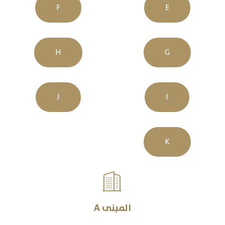
F
E
H
G
J
I
K

المبنى A