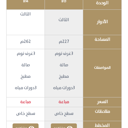
B14
B13
الوحدة
الثالث
الثالث
الأدوار
المساحة
227م
262م
3غرف نوم
3غرف نوم
صالة
صالة
المواصفات
مطبخ
مطبخ
3دورات مياه
3دورات مياه
السعر
مباعة
مباعة
ملاحظات
سطح خاص
سطح خاص
المخطط
مشاهده
مشاهده