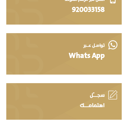
920033158

تواصـل عــبر
Whats App

سجـــّل
اهتمامـــك