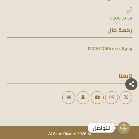
9200 33158
رخصة فال
رقم الرخصة :
1200010161
تابعنا
للتواصل
Al Ajlan Riviera
© 2026
Open