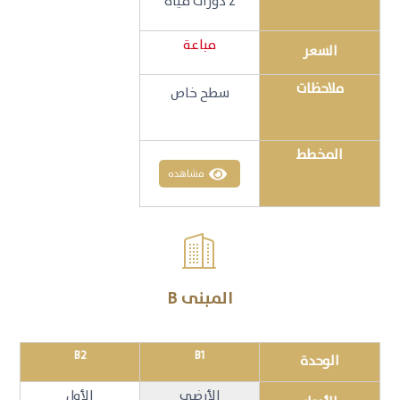
2 دورات مياه
مباعة
السعر
ملاحظات
سطح خاص
المخطط
مشاهده

المبنى B
B2
B1
الوحدة
الأرضي
الأول