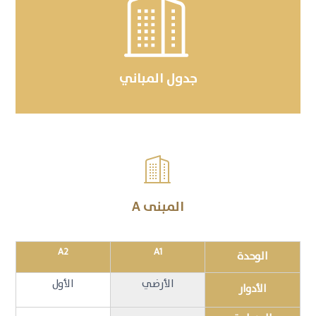

جدول المباني

المبنى A
A2
A1
الوحدة
الأرضي
الأول
الأدوار