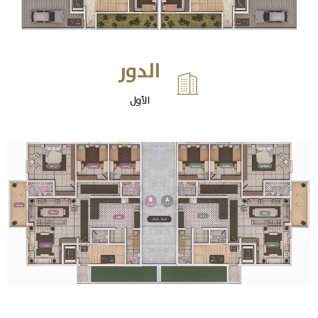
الدور

الأول