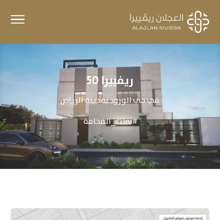
ريفييرا 50
في حي الورود بمدينة الرياض
#تملك_الفخامة