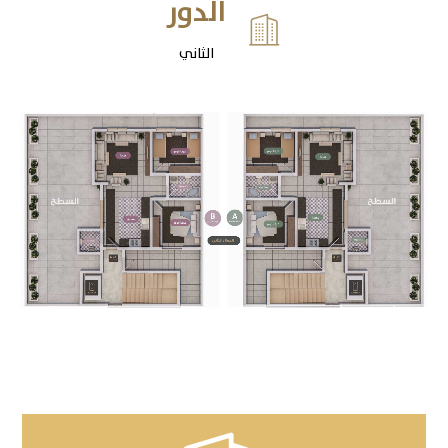
الدور

الثاني