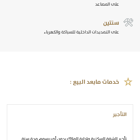
على المصاعد

سنتين
على التمديدات الداخلية للسباكة والكهرباء

خدمات مابعد البيع :
التأجير
تأجير الشقة السكنية وإدارة الملاك بدون أي رسوم مدة سنة